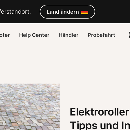
erstandort. 
Land ändern
oter
Help Center
Händler
Probefahrt
Elektrorolle
Tipps und In