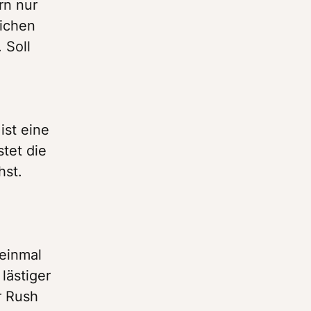
n nur 
ichen 
Soll 
st eine 
tet die 
st. 
einmal 
ästiger 
 Rush 