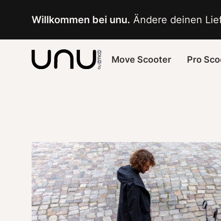
Navigated to Was kostet ein Elektroroller | unu
Willkommen bei unu.
 Ändere deinen Lief
Move Scooter
Pro Sco