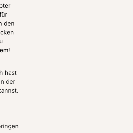
ter 
ür 
n den 
cken 
u 
lem!
h hast 
n der 
annst. 
ringen 