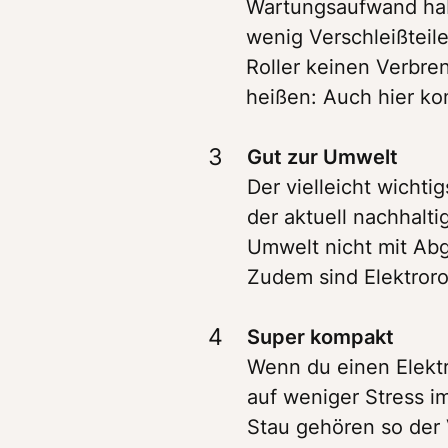
Wartungsaufwand habe
wenig Verschleißteile
Roller keinen Verbren
heißen: Auch hier ko
3
Der vielleicht wichtig
der aktuell nachhalti
Umwelt nicht mit Abga
Zudem sind Elektrorol
4
Wenn du einen Elektr
auf weniger Stress i
Stau gehören so der