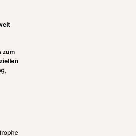
elt 
h zum 
iellen 
g, 
trophe 