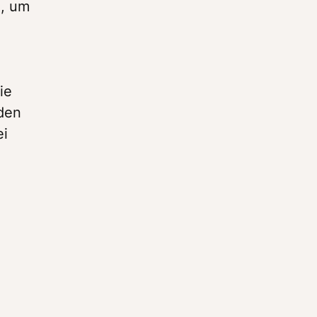
, um 
e 
den 
i 