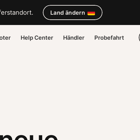
MA 2021 vor
erstandort. 
Land ändern
oter
Help Center
Händler
Probefahrt
 neue