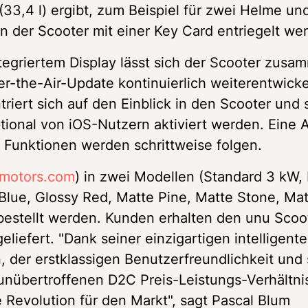
3,4 l) ergibt, zum Beispiel für zwei Helme und
n der Scooter mit einer Key Card entriegelt we
tegriertem Display lässt sich der Scooter zusam
-the-Air-Update kontinuierlich weiterentwickel
riert sich auf den Einblick in den Scooter und s
tional von iOS-Nutzern aktiviert werden. Eine 
 Funktionen werden schrittweise folgen.
motors.com
) in zwei Modellen (Standard 3 kW, 
Blue, Glossy Red, Matte Pine, Matte Stone, Mat
bestellt werden. Kunden erhalten den unu Scoot
eliefert. "Dank seiner einzigartigen intelligente
 der erstklassigen Benutzerfreundlichkeit und 
unübertroffenen D2C Preis-Leistungs-Verhältniss
Revolution für den Markt", sagt Pascal Blum 