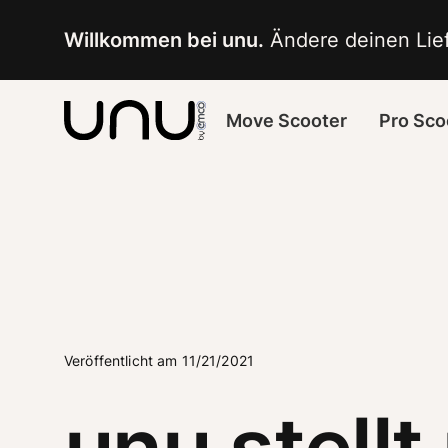
Navigated to unu stellt neue Rollergeneration auf der EIC
Willkommen bei unu.
 Ändere deinen Lief
Move Scooter
Pro Sco
Veröffentlicht am 11/21/2021
unu stellt