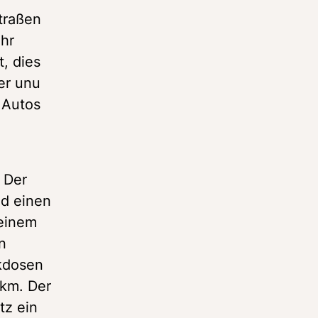
raßen 
r 
 dies 
er unu 
Autos 
Der 
d einen 
einem 
 
kdosen 
km. Der 
z ein 