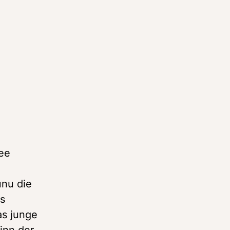
ee 
nu die 
s 
s junge 
nn der 