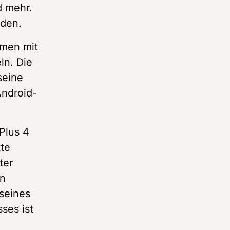
 mehr. 
rden.
men mit 
n. Die 
eine 
Android-
Plus 4 
te 
er 
n 
seines 
es ist 