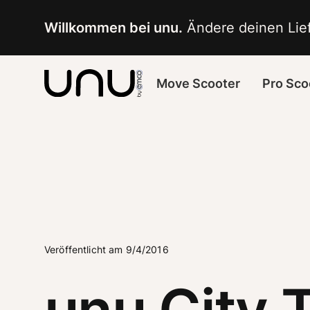
Navigated to unu City Tape Patrice Bäumel
Willkommen bei unu.
 Ändere deinen Lief
Move Scooter
Pro Sco
Veröffentlicht am 9/4/2016
unu City 