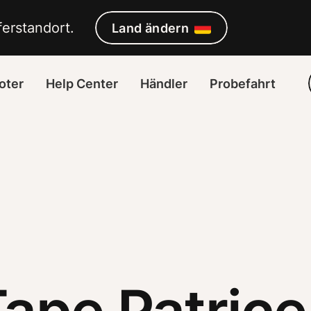
erstandort. 
Land ändern
oter
Help Center
Händler
Probefahrt
Tape Patrice