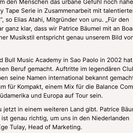
 Um den Menschen das urbane Gefühl noch näher
y Tape Serie in Zusammenarbeit mit talentierten
, so Elias Atahi, Mitgründer von unu. „Für den 
r ganz klar, dass wir Patrice Bäumel mit an Boar
er Musikstil entspricht genau unserem Bild von
 Bull Music Academy in Sao Paolo in 2002 hat 
n Beruf gemacht. Auftritte im legendären Club
n seine Namen international bekannt gemacht.
um für Kompakt, einem Mix für die Balance Comp
üdamerika und Europa auf Tour sein.
u jetzt in einem weiteren Land gibt. Patrice Bäu
ist genau richtig, um uns in den Niederlanden 
ge Tulay, Head of Marketing.