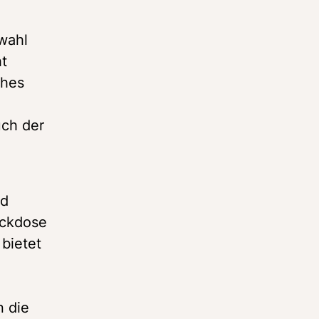
ahl 
t 
hes 
ch der 
d 
ckdose 
bietet 
 die 