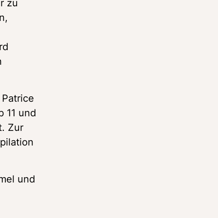
 zu 
, 
d 
 
Patrice 
 11 und 
 Zur 
ilation 
mel und 