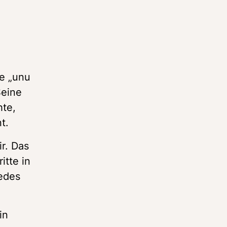
e „unu 
eine 
te, 
t.
r. Das 
tte in 
edes 
n 