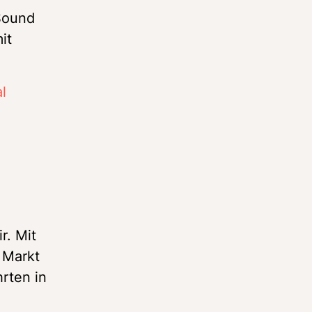
Sound 
t 
l
. Mit 
Markt 
ten in 