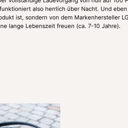
r vollständige Ladevorgang von null auf 100 P
unktioniert also herrlich über Nacht. Und eben 
odukt ist, sondern von dem Markenhersteller LG
ne lange Lebenszeit freuen (ca. 7-10 Jahre). 