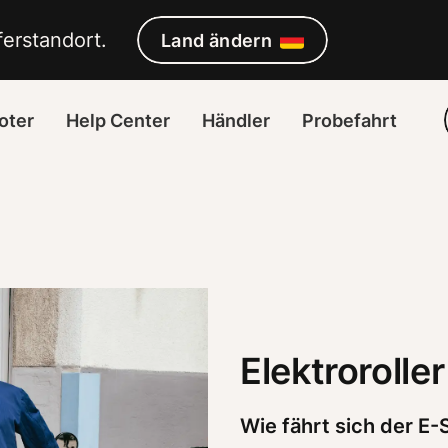
erstandort. 
Land ändern
oter
Help Center
Händler
Probefahrt
Elektroroller
Wie fährt sich der E