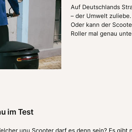
Auf Deutschlands Str
– der Umwelt zuliebe.
Oder kann der Scoote
Roller mal genau un
nu im Test
elcher unu Scooter darf es denn sein? Es gibt n