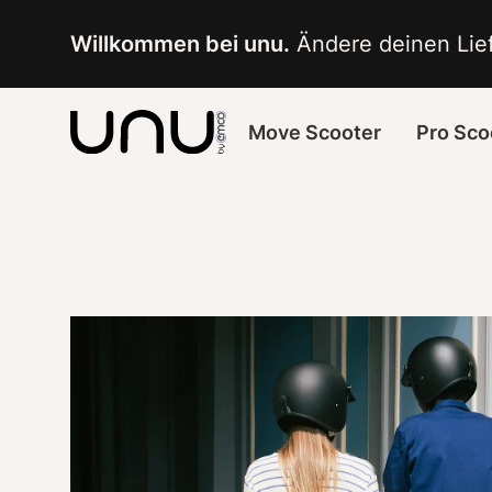
Navigated to Elektroroller Test | unu
Willkommen bei unu.
 Ändere deinen Lief
Move Scooter
Pro Sco