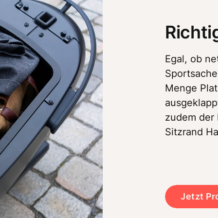
Richtig
Egal, ob ne
Sportsachen
Menge Plat
ausgeklappt
zudem der h
Sitzrand Hal
Jetzt P