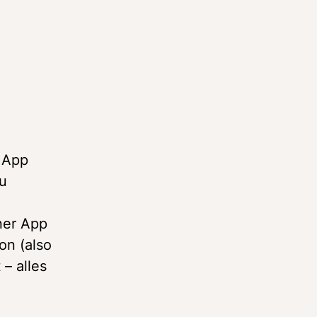
 App 
u 
er App 
n (also 
– alles 