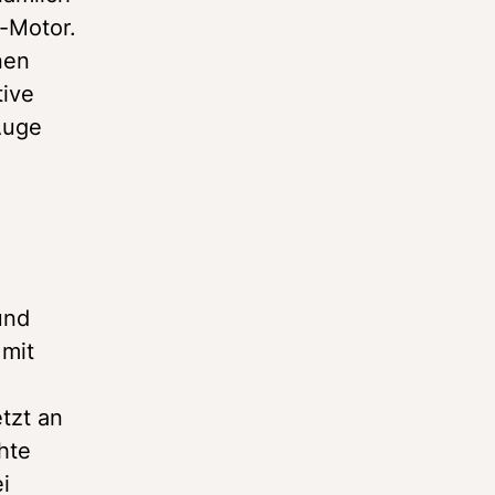
-Motor. 
en 
ive 
uge 
nd 
mit 
tzt an 
te 
 