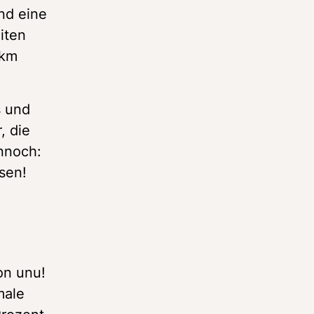
d eine 
ten 
km 
 und 
 die 
nnoch: 
sen! 
n unu! 
ale 