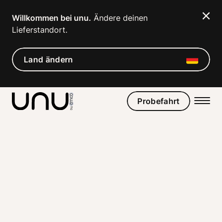
Navigated to E-Mobilität Zukunft: Werden wir bald alle mi
Willkommen bei unu.
 Ändere deinen 
Lieferstandort. 
Land ändern
Probefahrt
Veröffentlicht am 9/28/2023 –
E-Mobilität