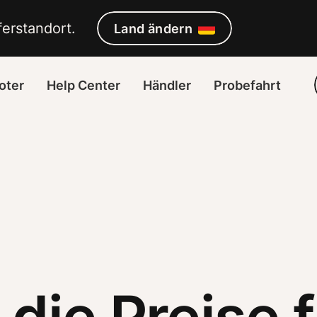
ietet längere Abo-Laufzeit an
erstandort. 
Land ändern
oter
Help Center
Händler
Probefahrt
die Preise f