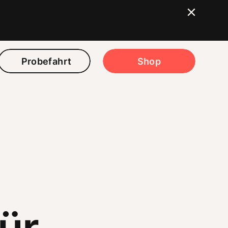
Probefahrt
Shop
ür