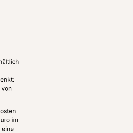
ltlich 
enkt: 
 von 
osten 
uro im 
eine 