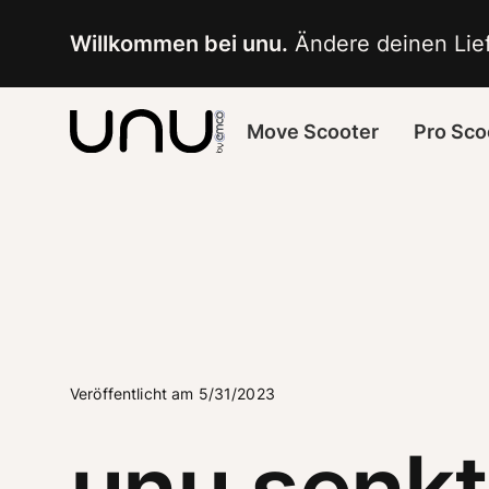
Navigated to unu senkt die Preise für seine E-Roller und b
Willkommen bei unu.
 Ändere deinen Lief
Move Scooter
Pro Sco
Veröffentlicht am 5/31/2023
unu senkt 