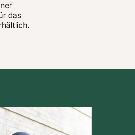
ner 
r das 
ältlich. 