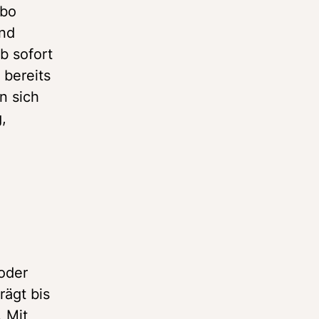
bo 
nd 
 sofort 
bereits 
 sich 
 
der 
ägt bis 
 Mit 