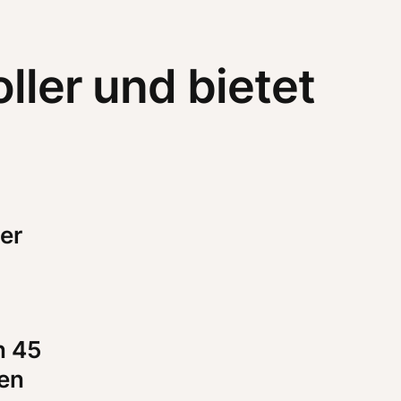
ller und bietet
r 
 45 
ien