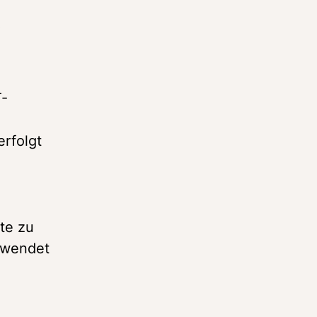
 
T-
rfolgt 
te zu 
rwendet 