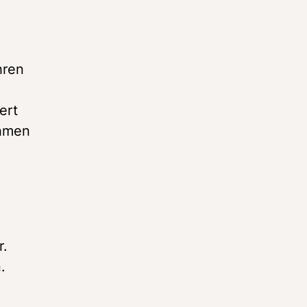
ren 
rt 
hmen 
. 
.