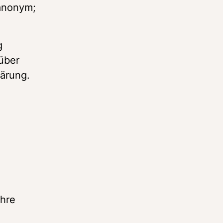
anonym; 
 
über 
lärung.
hre 