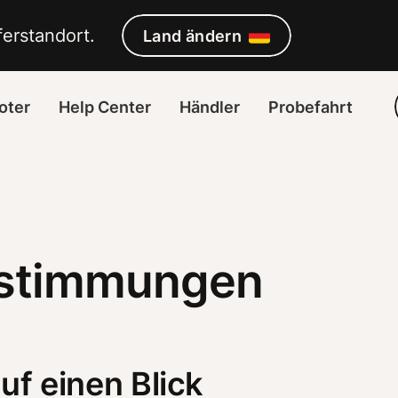
erstandort. 
Land ändern
oter
Help Center
Händler
Probefahrt
estimmungen
uf einen Blick