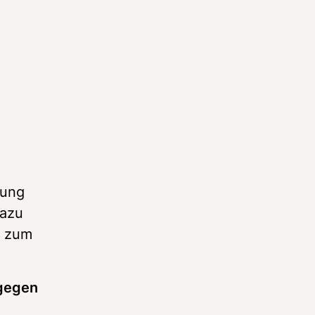
ung 
azu 
 zum 
gegen 