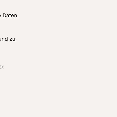
 Daten 
 
und zu 
r 