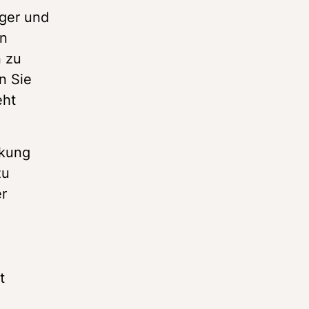
ger und 
n 
 zu 
 Sie 
ht 
kung 
u 
r 
 