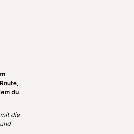
n 
Route, 
dem du 
it die 
und 