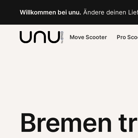
Navigated to Bremen trifft deinen unu-Pionier - Eva
Willkommen bei unu.
 Ändere deinen Lief
Move Scooter
Pro Sco
Bremen tr