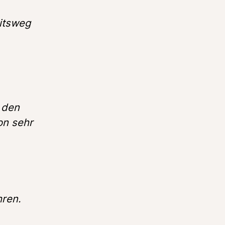
itsweg 
 den 
n sehr 
hren.