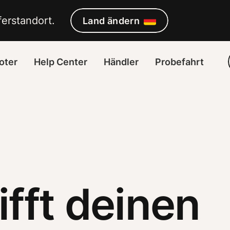
erstandort. 
Land ändern
oter
Help Center
Händler
Probefahrt
ifft deinen