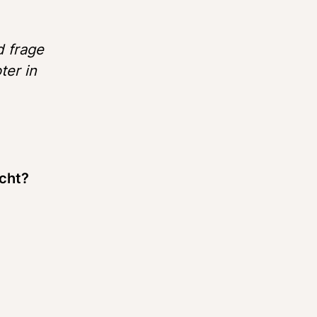
 frage 
er in 
acht?