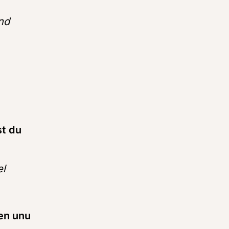
nd 
t du 
el
en unu 