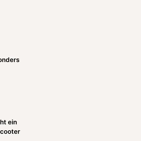
onders 
t ein 
cooter 