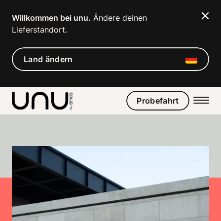
Navigated to Werde jetzt exklusiver unu Händler für hochwe
Willkommen bei unu.
 Ändere deinen 
Lieferstandort. 
Land ändern
Probefahrt