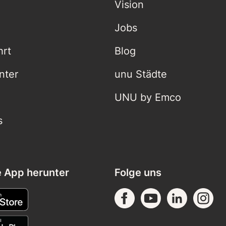
Vision
Jobs
hrt
Blog
nter
unu Städte
UNU by Emco
s
e App herunter
Folge uns