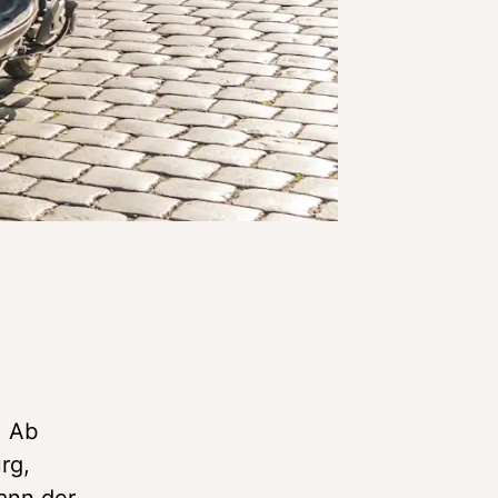
 Ab 
g, 
ann der 