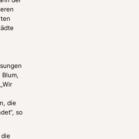
eren 
ten 
ädte 
ösungen 
 Blum, 
Wir 
, die 
et“, so 
die 