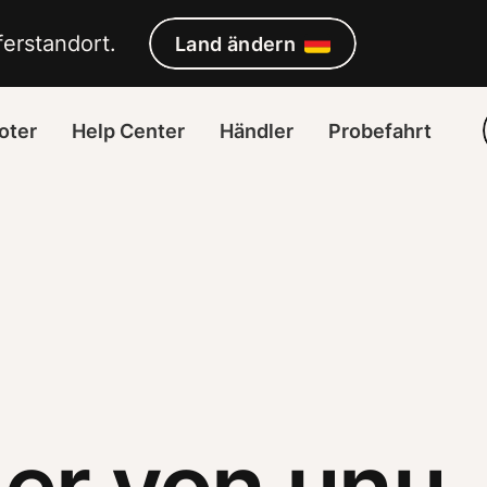
 Wien, Graz & Co.
erstandort. 
Land ändern
oter
Help Center
Händler
Probefahrt
ler von unu