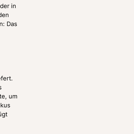
er in 
den 
: Das 
ert. 
 
te, um 
kus 
gt 