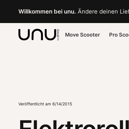
Navigated to Elektroroller von unu flitzen jetzt auch durch
Willkommen bei unu.
 Ändere deinen Lief
Move Scooter
Pro Sco
Veröffentlicht am 6/14/2015
Elektrorol