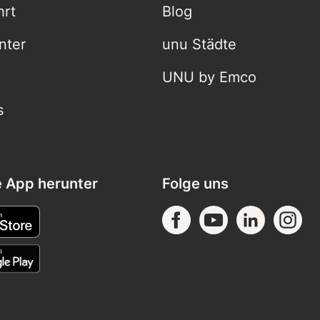
hrt
Blog
nter
unu Städte
UNU by Emco
s
e App herunter
Folge uns