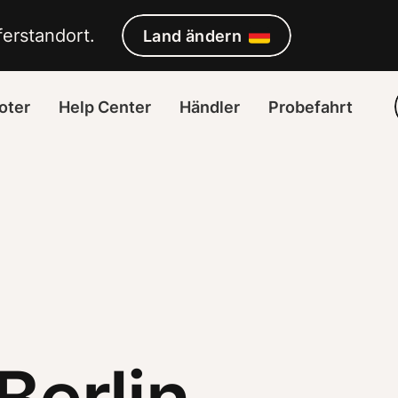
erstandort. 
Land ändern
oter
Help Center
Händler
Probefahrt
Berlin