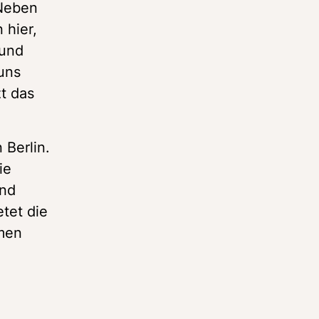
Neben 
hier, 
und 
uns 
t das 
Berlin. 
e 
nd 
et die 
men 