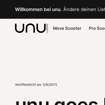
Navigated to unu goes Berlin
Willkommen bei unu.
 Ändere deinen Lief
Move Scooter
Pro Sco
Veröffentlicht am 3/8/2015
unu goes 