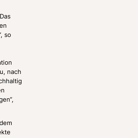
Das 
en 
 so 
tion 
u, nach 
hhaltig 
n 
en“, 
 dem 
kte 