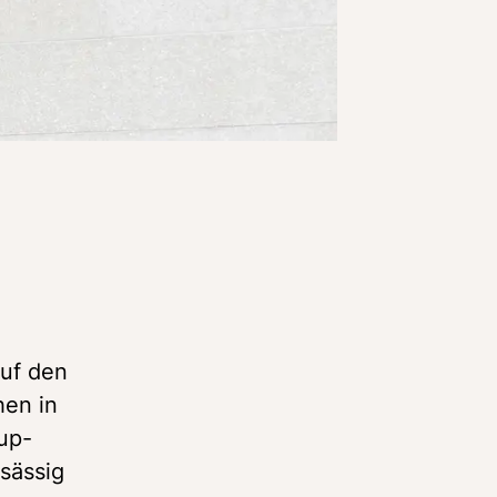
uf den 
en in 
up- 
̈ssig 