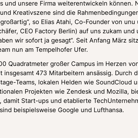
s und unsere Firma weiterentwickeln können. 
 und Kreativszene sind die Rahmenbedingungen 
 großartig“, so Elias Atahi, Co-Founder von unu 
chäfer, CEO Factory Berlin) auf uns zukam und 
ben wir sofort ja gesagt“. Seit Anfang März sitz
 Team nun am Tempelhofer Ufer.
.000 Quadratmeter großer Campus im Herzen von 
 insgesamt 473 Mitarbeitern ansässig. Durch di
tage-Teams, lokalen Helden wie SoundCloud u
ionalen Projekten wie Zendesk und Mozilla, biet
, damit Start-ups und etablierte TechUnterneh
 sind beispielsweise Google und Lufthansa. 