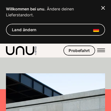
Navigated to Werde jetzt exklusiver unu Händler für hochwe
Willkommen bei unu.
 Ändere deinen 
Lieferstandort. 
Land ändern
Probefahrt